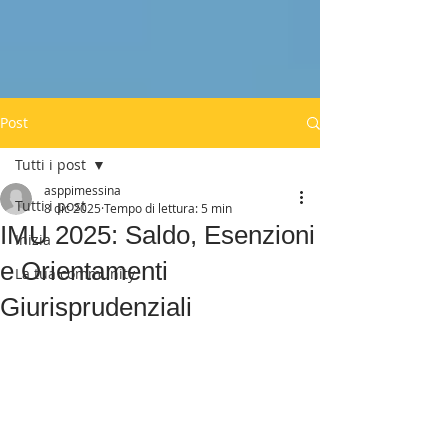
Post
Tutti i post
asppimessina
Tutti i post
8 dic 2025
Tempo di lettura: 5 min
IMU 2025: Saldo, Esenzioni
Inizia
e Orientamenti
La tua community
Giurisprudenziali