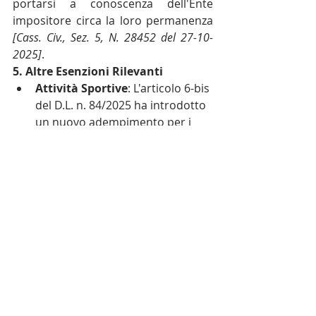
portarsi a conoscenza dell'Ente 
impositore circa la loro permanenza 
[Cass. Civ., Sez. 5, N. 28452 del 27-10-
2025]
.
5. Altre Esenzioni Rilevanti
Attività Sportive
: L'articolo 6-bis 
del D.L. n. 84/2025 ha introdotto 
un nuovo adempimento per i 
Comuni, i quali devono 
individuare i corrispettivi medi 
per le attività sportive svolte con 
modalità concorrenziali. In 
assenza di tale individuazione, 
per le associazioni e società 
sportive dilettantistiche, 
l'esenzione IMU è garantita dalla 
semplice iscrizione nel registro 
nazionale delle attività sportive 
dilettantistiche .