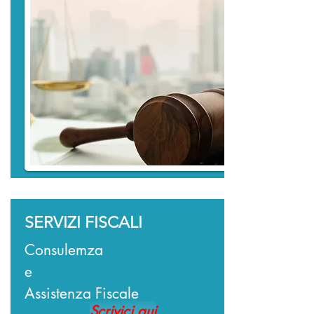
SERVIZI FISCALI
Consulemza
e
Assistenza Fiscale
Scrivici qui