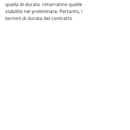
quella di durata  rimarranno quelle 
stabilite nel preliminare. Pertanto, i 
termini di durata del contratto  
previsti non possono essere 
posticipati, la sentenza costitutiva 
del contratto avrà valore e vigore 
per il tempo della locazione 
eventualmente residuo e ancora non 
trascorso; se invece la durata del 
contratto di locazione prevista nel 
preliminare è nel frattempo decorsa 
tale sentenza non avrà luogo. 
3) Infine, quale rito potrà essere 
utilizzatoper proporre domanda 
giudiziale per inadempimento del 
preliminare di locazione?
Di natura controversa è la scelta 
idonea del rito da utilizzare nel 
predetto caso in esame. Per tutte le 