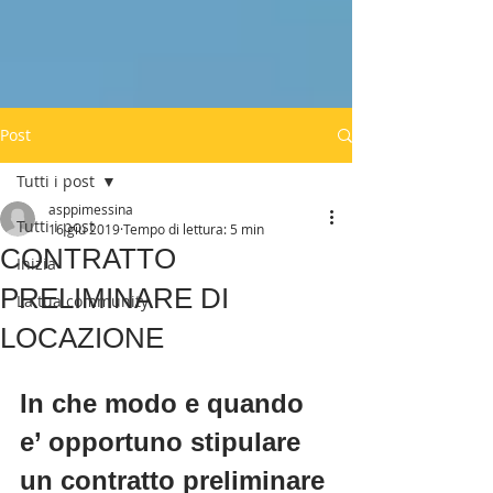
Post
Tutti i post
asppimessina
Tutti i post
16 giu 2019
Tempo di lettura: 5 min
CONTRATTO
Inizia
PRELIMINARE DI
La tua community
LOCAZIONE
In che modo e quando 
e’ opportuno stipulare 
un contratto preliminare 