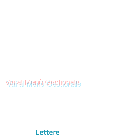
Modulistica -
Servizi
Domestici
Vai al Menù Gestionale
Registrazione Contratti
Gestione Contratti
Servizi
Domestici
Lettere