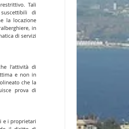
trittivo. Tali 
scettibili di 
e la locazione 
alberghiere, in 
atica di servizi 
l'attività di 
ttima e non in 
lineato che la 
isce prova di 
 i proprietari 