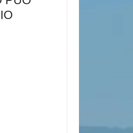
O PUÒ
IO