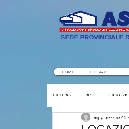
SEDE PROVINCIALE D
HOME
CHI SIAMO
C
Tutti i post
Inizia
La tua com
asppimessina
13 