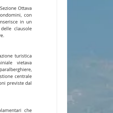
 Sezione Ottava 
condomini, con 
nserisce in un 
delle clausole 
ve.
ione turistica 
iale vietava 
aralberghiere, 
tione centrale 
oni previste dal 
lamentari che 