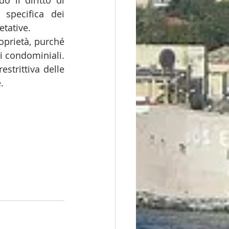
 il diritto di 
specifica dei 
                       
oprietà, purché 
i condominiali. 
trittiva delle 
.