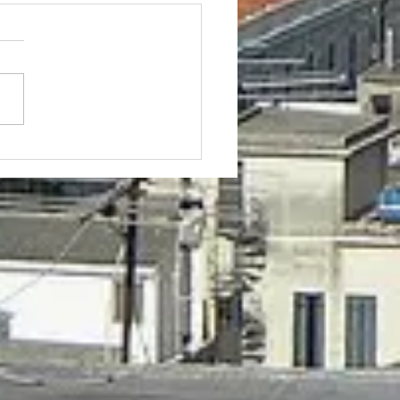
I EDILIZI IN
DOMINIO Quando
ministratore deve
rvenire, quando serve
semblea e cosa devono
e i proprietari