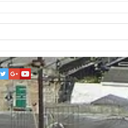
Adeguamento ISTAT del
ABUS
canone nelle locazioni
CON
commerciali: cosa deve fare
l’am
concretamente il proprietario
inte
l’as
saper