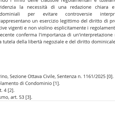
ndo i limiti delle clausole regolamentari e tutelando
videnzia la necessità di una redazione chiara e 
vitare controversie interpretative.                                              
rappresentano un esercizio legittimo del diritto di pr
tive vigenti e non violino esplicitamente i regolament
ecente conferma l'importanza di un'interpretazione res
a tutela della libertà negoziale e del diritto dominicale
rino, Sezione Ottava Civile, Sentenza n. 1161/2025 [0].
olamento di Condominio [1].
. 4 [2].
mo, art. 53 [3].