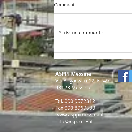
Commenti
Scrivi un commento...
Locazioni brevi in
condominio: sono lecite se il
regolamento non le vieta in
modo espresso
ASPPI Messina
Via Buganza n.12. is. 49
98123 Messina
Tel. 090 9572312
Fax 090 8967508
www.asppimessina.it
info@asppime.it