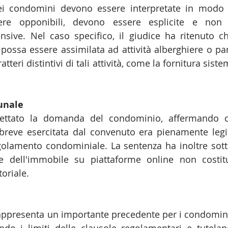
dei condomini devono essere interpretate in modo res
ere opponibili, devono essere esplicite e non su
ensive. Nel caso specifico, il giudice ha ritenuto ch
 possa essere assimilata ad attività alberghiere o par
tteri distintivi di tali attività, come la fornitura sistem
unale
gettato la domanda del condominio, affermando che 
 breve esercitata dal convenuto era pienamente legi
golamento condominiale. La sentenza ha inoltre sotto
e dell'immobile su piattaforme online non costitu
toriale.
ppresenta un importante precedente per i condomini e