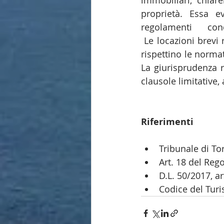
immobiliari, chiare
proprietà. Essa e
regolamenti condominiali per e
 Le locazioni brevi 
rispettino le norma
La giurisprudenza r
clausole limitative, 
Riferimenti
Tribunale di To
Art. 18 del Reg
D.L. 50/2017, art
Codice del Turis