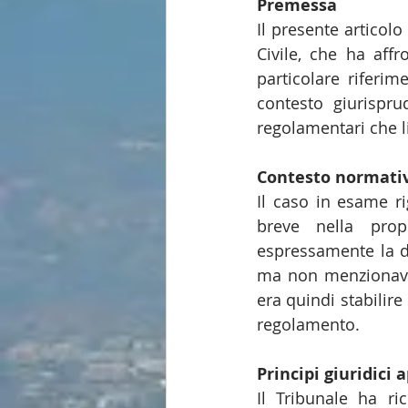
Premessa
Il presente articolo
Civile, che ha affr
particolare riferim
contesto giurisprud
regolamentari che li
Contesto normati
Il caso in esame ri
breve nella prop
espressamente la de
ma non menzionava e
era quindi stabilire 
regolamento.
Principi giuridici a
Il Tribunale ha ri