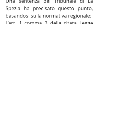
Una sentenza del Tribunale di La 
Spezia ha precisato questo punto, 
basandosi sulla normativa regionale:
L’art. 1 comma 3 della citata Legge 
regionale prevede infatti 
testualmente che “La presente legge 
disciplina, altresì, gli appartamenti 
ammobiliati ad uso turistico di cui al 
Titolo VI, che, in quanto mere 
locazioni a fini turistici, non sono 
strutture ricettive” 
[Tribunale di La 
Spezia, Sentenza n.150 del 13 febbraio 
2024]
.
Pertanto, mentre attività come 
l'affittacamere sono sempre 
imprenditoriali, la locazione breve lo 
diventa solo al superamento della 
soglia numerica stabilita dal 
legislatore.