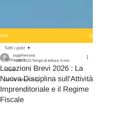
Post
Tutti i post
asppimessina
Tutti i post
14 dic 2025
Tempo di lettura: 4 min
Locazioni Brevi 2026 : La
Inizia
Nuova Disciplina sull'Attività
La tua community
Imprenditoriale e il Regime
Fiscale